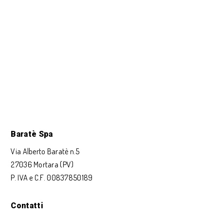
Baratè Spa
Via Alberto Baratè n.5
27036 Mortara (PV)
P. IVA e C.F. 00837850189
Contatti