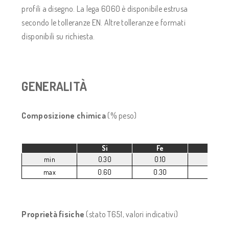
profili a disegno. La lega 6060 è disponibile estrusa
secondo le tolleranze EN. Altre tolleranze e formati
disponibili su richiesta.
GENERALITÀ
Composizione chimica
(% peso)
Si
Fe
Cu
min
0.30
0.10
max
0.60
0.30
0.10
Proprietà fisiche
(stato T651, valori indicativi)