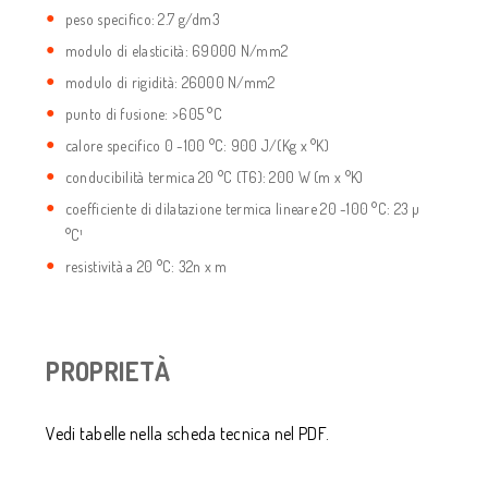
peso specifico: 2.7 g/dm3
modulo di elasticità: 69000 N/mm2
modulo di rigidità: 26000 N/mm2
punto di fusione: >605 °C
calore specifico 0 -100 °C: 900 J/(Kg x °K)
conducibilità termica 20 °C (T6): 200 W (m x °K)
coefficiente di dilatazione termica lineare 20 -100 °C: 23 µ
°C¹
resistività a 20 °C: 32n x m
PROPRIETÀ
Vedi tabelle nella scheda tecnica nel PDF.