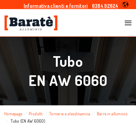
Informativa clienti e fornitori
0384 92624
Tubo
EN AW 6060
Homepage
Prodotti
Tornerie e oleodinamica
Barre in alluminio
Tubo (EN AW 6060)