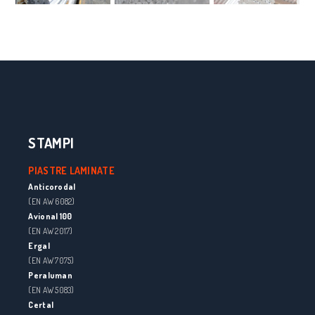
STAMPI
PIASTRE LAMINATE
Anticorodal
(EN AW 6082)
Avional 100
(EN AW 2017)
Ergal
(EN AW 7075)
Peraluman
(EN AW 5083)
Certal