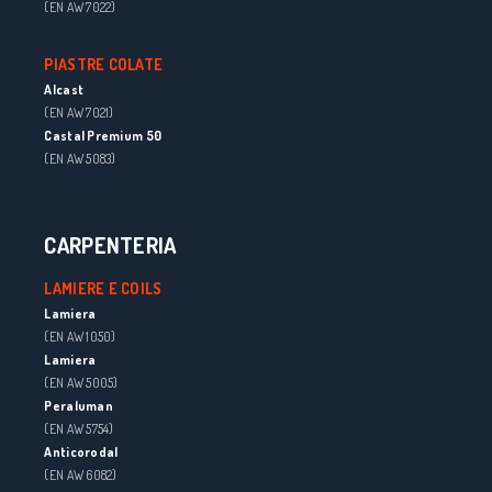
(EN AW 7022)
PIASTRE COLATE
Alcast
(EN AW 7021)
Castal Premium 50
(EN AW 5083)
CARPENTERIA
LAMIERE E COILS
Lamiera
(EN AW 1050)
Lamiera
(EN AW 5005)
Peraluman
(EN AW 5754)
Anticorodal
(EN AW 6082)