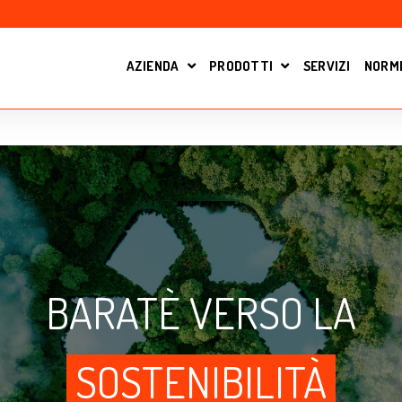
AZIENDA
PRODOTTI
SERVIZI
NORME
OPEN SUBMENU FOR
SHOW SUBMENU FO
BARATÈ VERSO LA
SOSTENIBILITÀ