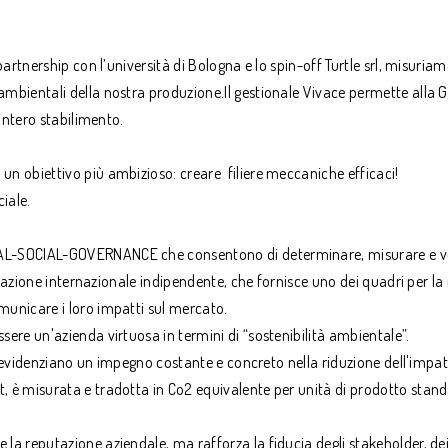
partnership con l’università di Bologna e lo spin-off Turtle srl, misuria
mbientali della nostra produzione.Il gestionale Vivace permette alla G
’intero stabilimento.
un obiettivo più ambizioso: creare filiere meccaniche efficaci!
iale.
AL-SOCIAL-GOVERNANCE che consentono di determinare, misurare e verifi
izzazione internazionale indipendente, che fornisce uno dei quadri per la
municare i loro impatti sul mercato.
sere un'azienda virtuosa in termini di “sostenibilità ambientale”.
uti evidenziano un impegno costante e concreto nella riduzione dell'impa
, è misurata e tradotta in Co2 equivalente per unità di prodotto standa
la reputazione aziendale, ma rafforza la fiducia degli stakeholder, de