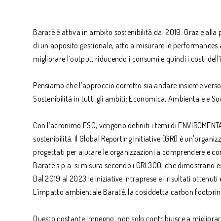
Baratè è attiva in ambito sostenibilità dal 2019. Grazie alla 
di un apposito gestionale, atto a misurare le performances a
migliorare l’output, riducendo i consumi e quindi i costi dell
Pensiamo che l’approccio corretto sia andare insieme verso 
Sostenibilità in tutti gli ambiti: Economica, Ambientale e Soc
Con l’acronimo ESG, vengono definiti i temi di ENVIROMENT
sostenibilità. Il Global Reporting Initiative (GRI) è un'organ
progettati per aiutare le organizzazioni a comprendere e co
Baratè s.p.a. si misura secondo i GRI 300, che dimostrano es
Dal 2019 al 2023 le iniziative intraprese e i risultati otten
L’impatto ambientale Baratè, la cosiddetta carbon footprint
Questo costante impegno, non solo contribuisce a migliorare 