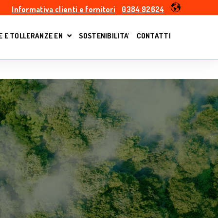
Informativa clienti e fornitori
0384 92624
 E TOLLERANZE EN
SOSTENIBILITA'
CONTATTI
R PRODOTTI
SHOW SUBMENU FOR NORME E TOLLERANZE E