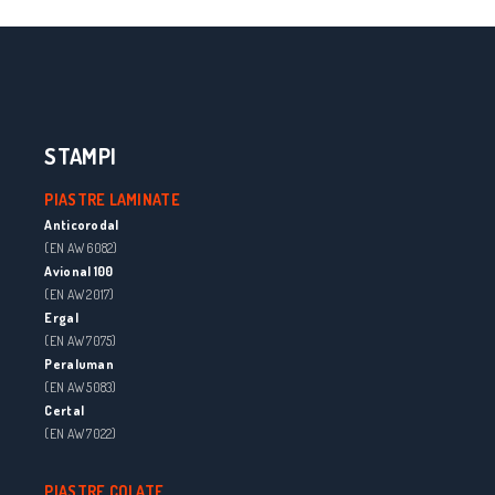
STAMPI
PIASTRE LAMINATE
Anticorodal
(EN AW 6082)
Avional 100
(EN AW 2017)
Ergal
(EN AW 7075)
Peraluman
(EN AW 5083)
Certal
(EN AW 7022)
PIASTRE COLATE