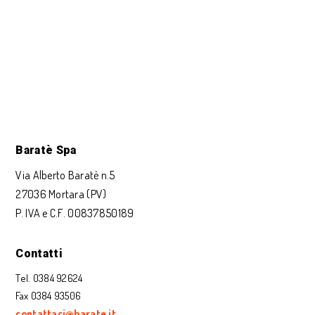
Baratè Spa
Via Alberto Baratè n.5
27036 Mortara (PV)
P. IVA e C.F. 00837850189
Contatti
Tel. 0384 92624
Fax 0384 93506
contattaci@barate.it