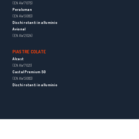
(EN AW 7075)
Peraluman
(EN AW 5083)
Dischi rotanti in alluminio
Avional
(EN AW 2024)
PIASTRE COLATE
Alcast
(EN AW 7021)
Castal Premium 50
(EN AW 5083)
Dischi rotanti in alluminio