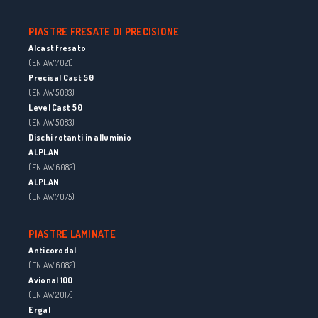
PIASTRE FRESATE DI PRECISIONE
Alcast fresato
(EN AW 7021)
Precisal Cast 50
(EN AW 5083)
Level Cast 50
(EN AW 5083)
Dischi rotanti in alluminio
ALPLAN
(EN AW 6082)
ALPLAN
(EN AW 7075)
PIASTRE LAMINATE
Anticorodal
(EN AW 6082)
Avional 100
(EN AW 2017)
Ergal