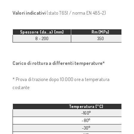
Valori indicativi
(stato T651 / norma EN 485-2)
Spessore (da…a) [mm]
Rm [MPa]
8 - 200
350
Carico di rottura a differenti temperature*
* Prova di trazione dopo 10.000 ore a temperatura
costante
Temperatura [°C]
-160°
-80°
-30°