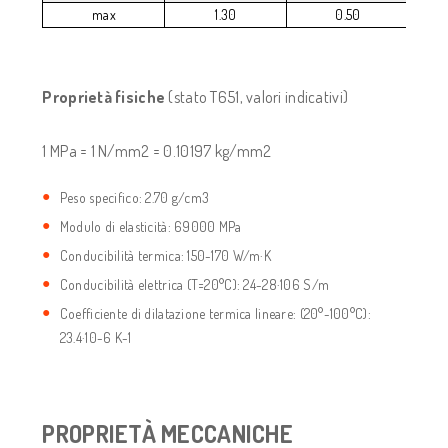
max
1.30
0.50
Proprietà fisiche
(stato T651, valori indicativi)
1 MPa = 1 N/mm2 = 0.10197 kg/mm2
Peso specifico: 2.70 g/cm3
Modulo di elasticità: 69000 MPa
Conducibilità termica: 150-170 W/m·K
Conducibilità elettrica (T=20°C): 24-28·106 S/m
Coefficiente di dilatazione termica lineare: (20°-100°C):
23.4·10-6 K-1
PROPRIETÀ MECCANICHE