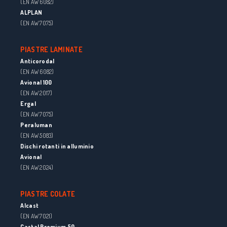
(EN AW 6082)
ALPLAN
(EN AW 7075)
PIASTRE LAMINATE
Anticorodal
(EN AW 6082)
Avional 100
(EN AW 2017)
Ergal
(EN AW 7075)
Peraluman
(EN AW 5083)
Dischi rotanti in alluminio
Avional
(EN AW 2024)
PIASTRE COLATE
Alcast
(EN AW 7021)
Castal Premium 50