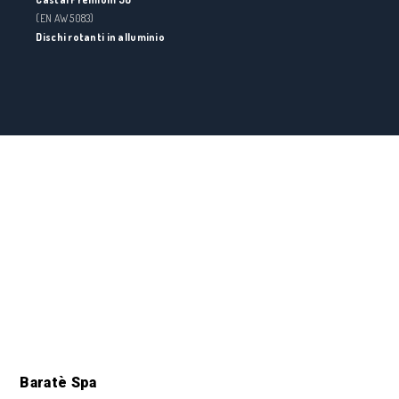
(EN AW 5083)
Dischi rotanti in alluminio
Baratè Spa