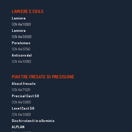
LAMIERE E COILS
Lamiera
(EN AW 1050)
Lamiera
(EN AW 5005)
Peraluman
(EN AW 5754)
Anticorodal
(EN AW 6082)
PIASTRE FRESATE DI PRECISIONE
Alcast fresato
(EN AW 7021)
Precisal Cast 50
(EN AW 5083)
Level Cast 50
(EN AW 5083)
Dischi rotanti in alluminio
ALPLAN