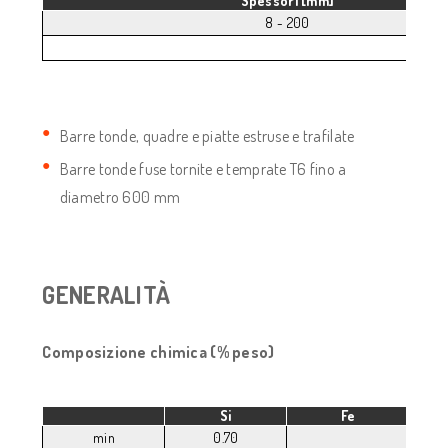
Spessori [mm]
8 - 200
Barre tonde, quadre e piatte estruse e trafilate
Barre tonde fuse tornite e temprate T6 fino a
diametro 600 mm
GENERALITÀ
Composizione chimica (% peso)
Si
Fe
min
0.70