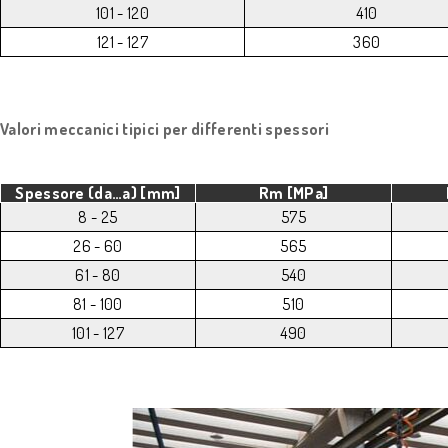
101 - 120
410
121 - 127
360
Valori meccanici tipici per differenti spessori
Spessore (da…a) [mm]
Rm [MPa]
8 - 25
575
26 - 60
565
61 - 80
540
81 - 100
510
101 - 127
490