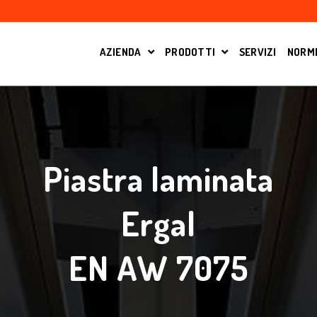
AZIENDA
PRODOTTI
SERVIZI
NORME
OPEN SUBMENU FOR
SHOW SUBMENU FO
Piastra laminata
Ergal
EN AW 7075