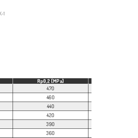
K-1
Rp0,2 [MPa]
A50 [%]
470
6
460
5
440
4
420
4
390
4
360
3