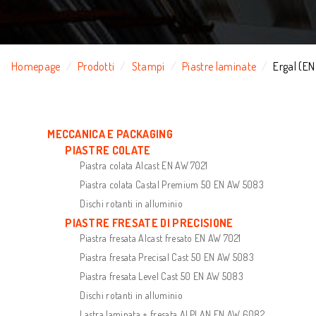
Homepage
Prodotti
Stampi
Piastre laminate
Ergal (E
MECCANICA E PACKAGING
PIASTRE COLATE
Piastra colata Alcast EN AW 7021
Piastra colata Castal Premium 50 EN AW 5083
Dischi rotanti in alluminio
PIASTRE FRESATE DI PRECISIONE
Piastra fresata Alcast fresato EN AW 7021
Piastra fresata Precisal Cast 50 EN AW 5083
Piastra fresata Level Cast 50 EN AW 5083
Dischi rotanti in alluminio
Lastra laminata + fresata ALPLAN EN AW 6082