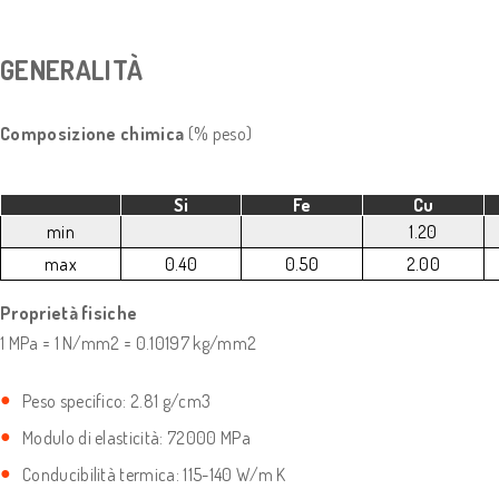
GENERALITÀ
Composizione chimica
(% peso)
Si
Fe
Cu
min
1.20
max
0.40
0.50
2.00
Proprietà fisiche
1 MPa = 1 N/mm2 = 0.10197 kg/mm2
Peso specifico: 2.81 g/cm3
Modulo di elasticità: 72000 MPa
Conducibilità termica: 115-140 W/m K