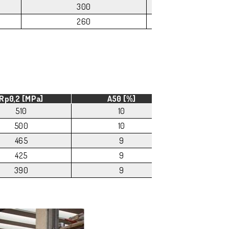
300
2
260
2
Rp0,2 [MPa]
A50 [%]
HB
510
10
175
500
10
175
465
9
175
425
9
170
390
9
170