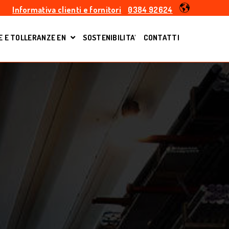
Informativa clienti e fornitori
0384 92624
 E TOLLERANZE EN
SOSTENIBILITA'
CONTATTI
R PRODOTTI
SHOW SUBMENU FOR NORME E TOLLERANZE E