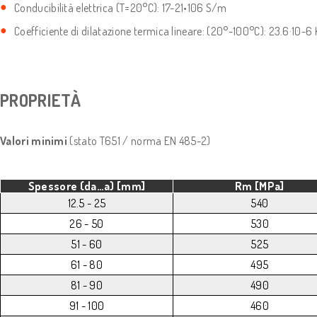
Conducibilità elettrica (T=20°C): 17-21•106 S/m
Coefficiente di dilatazione termica lineare: (20°-100°C): 23.6·10-6 
PROPRIETÀ
Valori minimi
(stato T651 / norma EN 485-2)
Spessore (da…a) [mm]
Rm [MPa]
12.5 - 25
540
26 - 50
530
51 - 60
525
61 - 80
495
81 - 90
490
91 - 100
460