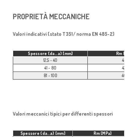
PROPRIETÀ MECCANICHE
Valori indicativi (stato T351/ norma EN 485-2)
Spessore (da...a) [mm]
Rm [MPa]
12,5 - 40
440
41 - 80
420
81 - 100
400
Valori meccanici tipici per differenti spessori
Spessore (da...a) [mm]
Rm [MPa]