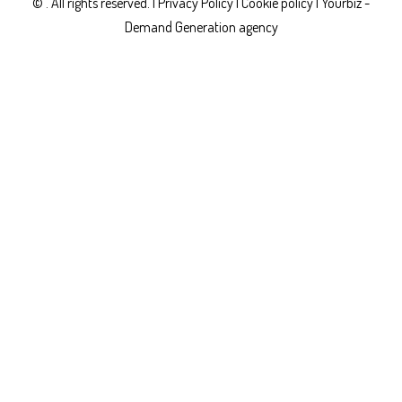
© . All rights reserved. |
Privacy Policy
|
Cookie policy |
Yourbiz -
Demand Generation agency