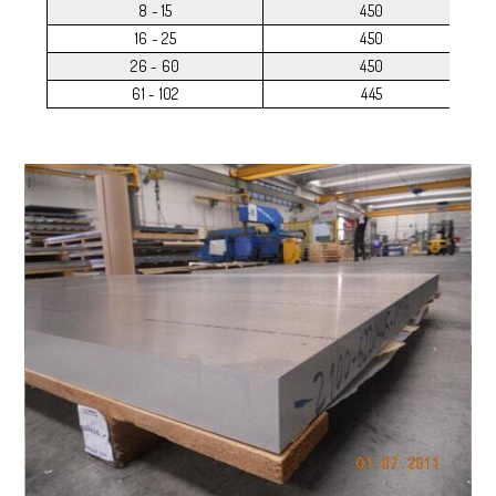
8 - 15
450
16 - 25
450
26 - 60
450
61 - 102
445