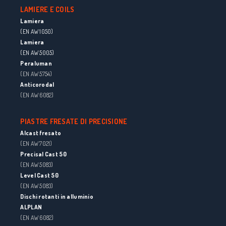
LAMIERE E COILS
Lamiera
(EN AW 1050)
Lamiera
(EN AW 5005)
Peraluman
(EN AW 5754)
Anticorodal
(EN AW 6082)
PIASTRE FRESATE DI PRECISIONE
Alcast fresato
(EN AW 7021)
Precisal Cast 50
(EN AW 5083)
Level Cast 50
(EN AW 5083)
Dischi rotanti in alluminio
ALPLAN
(EN AW 6082)