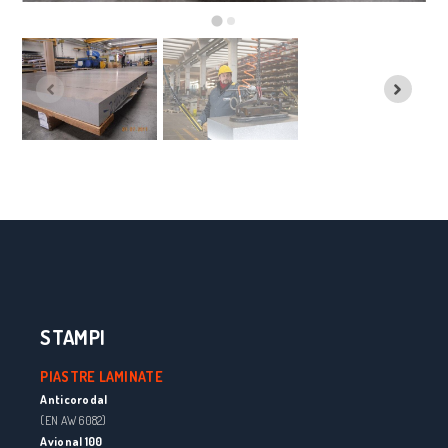
STAMPI
PIASTRE LAMINATE
Anticorodal
(EN AW 6082)
Avional 100