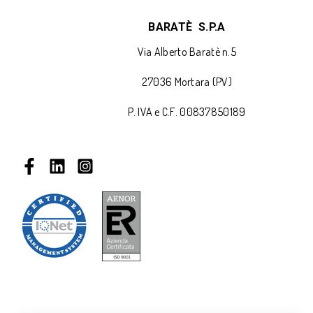
BARAT
È
S.P.A
Via Alberto Baratè n.5
27036 Mortara (PV)
P. IVA e C.F. 00837850189