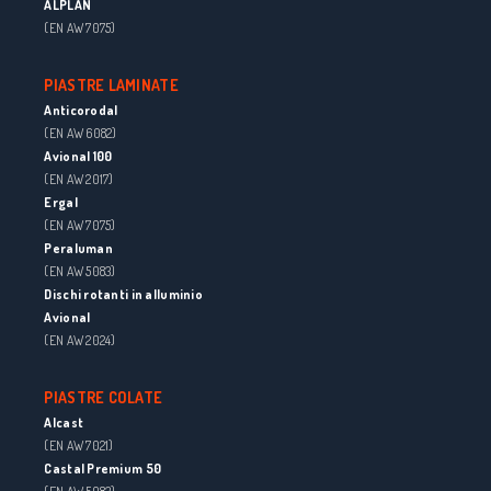
ALPLAN
(EN AW 7075)
PIASTRE LAMINATE
Anticorodal
(EN AW 6082)
Avional 100
(EN AW 2017)
Ergal
(EN AW 7075)
Peraluman
(EN AW 5083)
Dischi rotanti in alluminio
Avional
(EN AW 2024)
PIASTRE COLATE
Alcast
(EN AW 7021)
Castal Premium 50