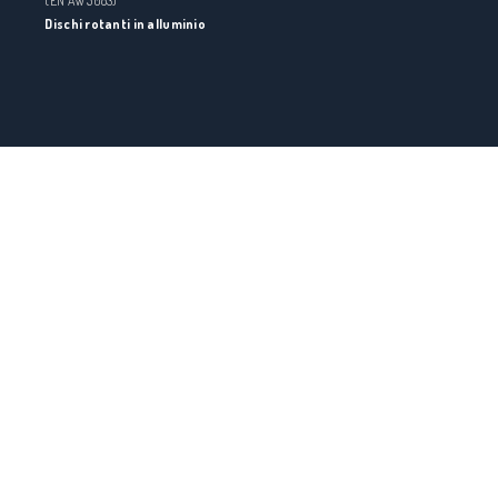
(EN AW 5083)
Dischi rotanti in alluminio