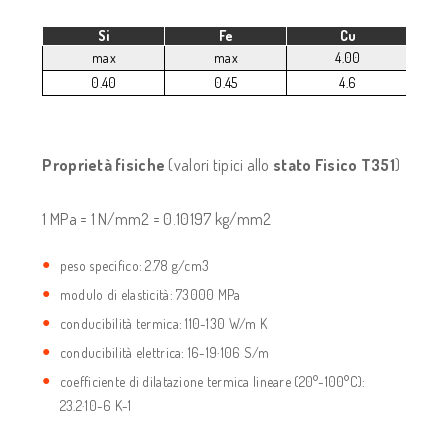
Si
Fe
Cu
max
max
4.00
0.40
0.45
4.6
Proprietà fisiche
(valori tipici allo
stato Fisico T351
)
1 MPa = 1 N/mm2 = 0.10197 kg/mm2
peso specifico: 2.78 g/cm3
modulo di elasticità: 73000 MPa
conducibilità termica: 110-130 W/m K
conducibilità elettrica: 16-19·106 S/m
coefficiente di dilatazione termica lineare (20°-100°C):
23.2·10-6 K-1