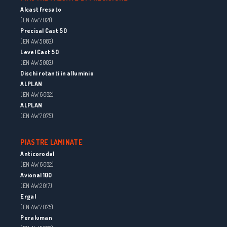
Alcast fresato
(EN AW 7021)
Precisal Cast 50
(EN AW 5083)
Level Cast 50
(EN AW 5083)
Dischi rotanti in alluminio
ALPLAN
(EN AW 6082)
ALPLAN
(EN AW 7075)
PIASTRE LAMINATE
Anticorodal
(EN AW 6082)
Avional 100
(EN AW 2017)
Ergal
(EN AW 7075)
Peraluman