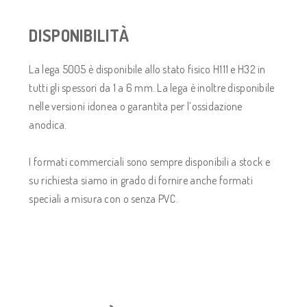
DISPONIBILITÀ
La lega 5005 è disponibile allo stato fisico H111 e H32 in
tutti gli spessori da 1 a 6 mm. La lega è inoltre disponibile
nelle versioni idonea o garantita per l’ossidazione
anodica.
I formati commerciali sono sempre disponibili a stock e
su richiesta siamo in grado di fornire anche formati
speciali a misura con o senza PVC.