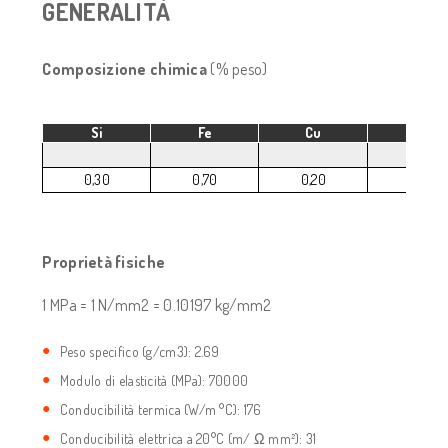
GENERALITÀ
Composizione chimica
(% peso)
Si
Fe
Cu
Mn
0,30
0,70
0,20
0,2
Proprietà fisiche
1 MPa = 1 N/mm2 = 0.10197 kg/mm2
Peso specifico (g/cm3): 2.69
Modulo di elasticità (MPa): 70000
Conducibilità termica (W/m °C): 176
Conducibilità elettrica a 20°C (m/ Ω mm²): 31