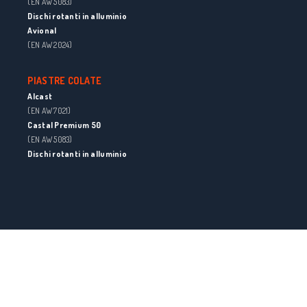
(EN AW 5083)
Dischi rotanti in alluminio
Avional
(EN AW 2024)
PIASTRE COLATE
Alcast
(EN AW 7021)
Castal Premium 50
(EN AW 5083)
Dischi rotanti in alluminio