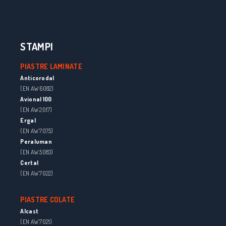
STAMPI
PIASTRE LAMINATE
Anticorodal
(EN AW 6082)
Avional 100
(EN AW 2017)
Ergal
(EN AW 7075)
Peraluman
(EN AW 5083)
Certal
(EN AW 7022)
PIASTRE COLATE
Alcast
(EN AW 7021)