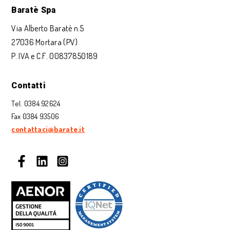
Baratè Spa
Via Alberto Baratè n.5
27036 Mortara (PV)
P. IVA e C.F. 00837850189
Contatti
Tel. 0384 92624
Fax 0384 93506
contattaci@barate.it