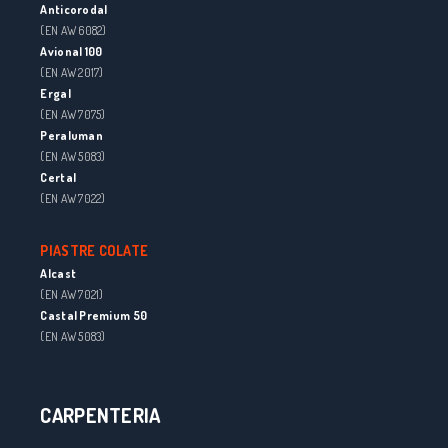
Anticorodal
(EN AW 6082)
Avional 100
(EN AW 2017)
Ergal
(EN AW 7075)
Peraluman
(EN AW 5083)
Certal
(EN AW 7022)
PIASTRE COLATE
Alcast
(EN AW 7021)
Castal Premium 50
(EN AW 5083)
CARPENTERIA