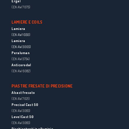
Ergal
(EN AW 7075)
LAMIERE E COILS
Lamiera
(EN AW 1050)
Lamiera
(EN AW 5005)
Peraluman
(EN AW 5754)
Anticorodal
(EN AW 6082)
PIASTRE FRESATE DI PRECISIONE
Alcast fresato
(EN AW 7021)
Precisal Cast 50
(EN AW 5083)
Level Cast 50
(EN AW 5083)
Dischi rotanti in alluminio