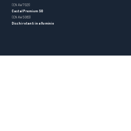
(EN AW 7021)
Castal Premium 50
(EN AW 5083)
Dischi rotanti in alluminio