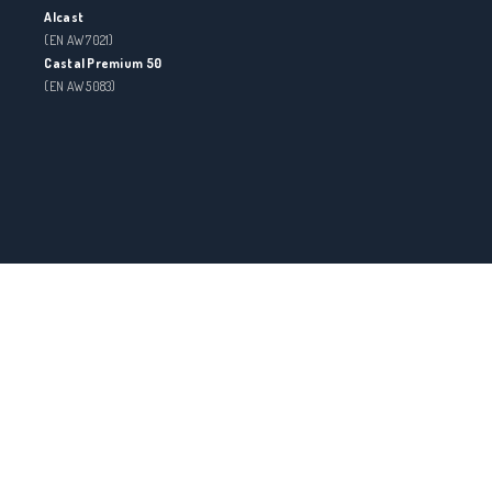
Alcast
(EN AW 7021)
Castal Premium 50
(EN AW 5083)