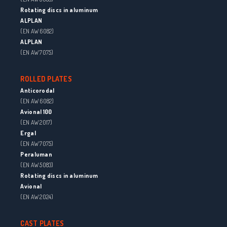
Rotating discs in aluminum
ALPLAN
(EN AW 6082)
ALPLAN
(EN AW 7075)
ROLLED PLATES
Anticorodal
(EN AW 6082)
Avional 100
(EN AW 2017)
Ergal
(EN AW 7075)
Peraluman
(EN AW 5083)
Rotating discs in aluminum
Avional
(EN AW 2024)
CAST PLATES