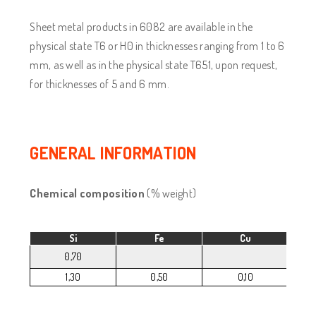
Sheet metal products in 6082 are available in the
physical state T6 or H0 in thicknesses ranging from 1 to 6
mm, as well as in the physical state T651, upon request,
for thicknesses of 5 and 6 mm.
GENERAL INFORMATION
Chemical composition
(% weight)
Si
Fe
Cu
0,70
1,30
0,50
0,10