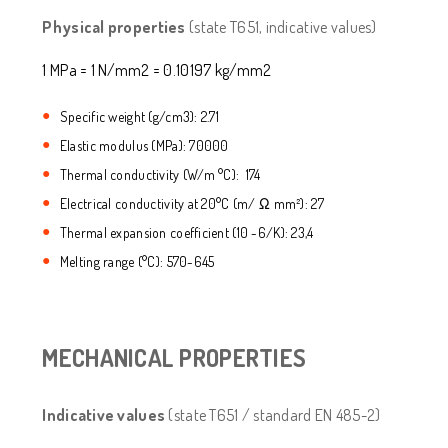
Physical properties
(state T651, indicative values)
1 MPa = 1 N/mm2 = 0.10197 kg/mm2
Specific weight (g/cm3): 2.71
Elastic modulus (MPa): 70000
Thermal conductivity (W/m °C): 174
Electrical conductivity at 20°C (m/ Ω mm²): 27
Thermal expansion coefficient (10 -6/K): 23,4
Melting range (°C): 570-645
MECHANICAL PROPERTIES
Indicative values
(state T651 / standard EN 485-2)