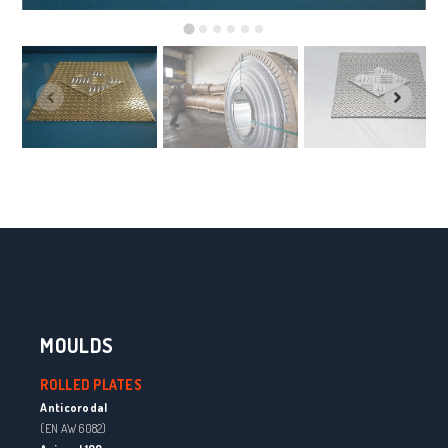
MOULDS
ROLLED PLATES
Anticorodal
(EN AW 6082)