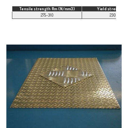
Tensile strength Rm (N/mm3)
Yield strength R
275-310
230-260