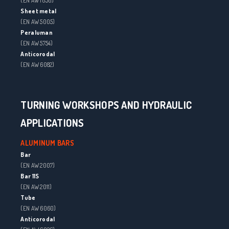
(EN AW 1050)
Sheet metal
(EN AW 5005)
Peraluman
(EN AW 5754)
Anticorodal
(EN AW 6082)
TURNING WORKSHOPS AND HYDRAULIC
APPLICATIONS
ALUMINUM BARS
Bar
(EN AW 2007)
Bar 11S
(EN AW 2011)
Tube
(EN AW 6060)
Anticorodal