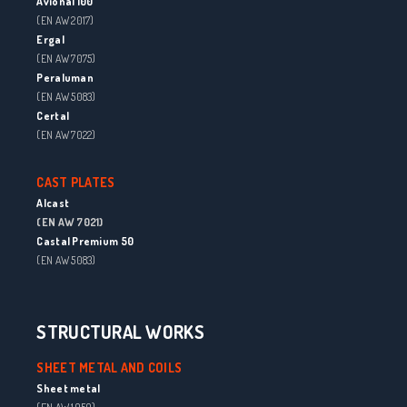
Avional 100
(EN AW 2017)
Ergal
(EN AW 7075)
Peraluman
(EN AW 5083)
Certal
(EN AW 7022)
CAST PLATES
Alcast
(EN AW 7021)
Castal Premium 50
(EN AW 5083)
STRUCTURAL WORKS
SHEET METAL AND COILS
Sheet metal