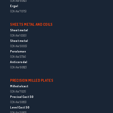
(EN AW 6082)
Ergal
(EN AW 7075)
SHEETS METAL AND COILS
Sheet metal
(EN AW 1050)
Sheet metal
(EN AW 5005)
Peraluman
(EN AW 5754)
Anticorodal
(EN AW 6082)
PRECISION MILLED PLATES
Milled alcast
(EN AW 7021)
Precisal Cast 50
(EN AW 5083)
Level Cast 50
(EN AW 5083)