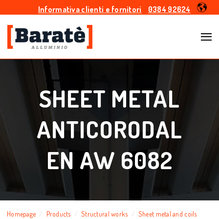
Informativa clienti e fornitori
0384 92624
SHEET METAL
ANTICORODAL
EN AW 6082
Homepage
Products
Structural works
Sheet metal and coils