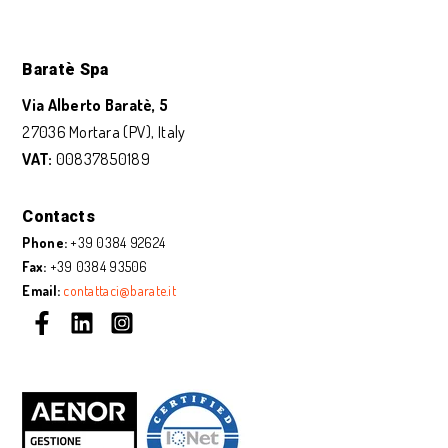
Baratè Spa
Via Alberto Baratè, 5
27036 Mortara (PV), Italy
VAT:
00837850189
Contacts
Phone:
+39 0384 92624
Fax:
+39 0384 93506
Email:
contattaci@barate.it