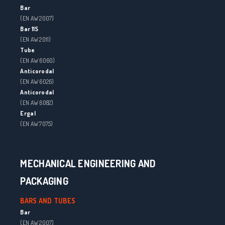
Bar
(EN AW 2007)
Bar 11S
(EN AW 2011)
Tube
(EN AW 6060)
Anticorodal
(EN AW 6026)
Anticorodal
(EN AW 6082)
Ergal
(EN AW 7075)
MECHANICAL ENGINEERING AND
PACKAGING
BARS AND TUBES
Bar
(EN AW 2007)