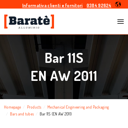
Informativa clienti e fornitori
0384 92624
Bar 11S
EN AW 2011
Homepage
Products
Mechanical Engineering and Packaging
Bars and tubes
Bar 11S (EN AW 2011)