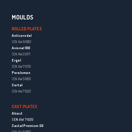
MOULDS
ROLLED PLATES
Anticorodal
(EN AW 6082)
Avional 100
(EN AW 2017)
Ergal
(EN AW 7075)
Peraluman
(EN AW 5083)
Certal
(EN AW 7022)
CAST PLATES
Alcast
(EN AW 7021)
Castal Premium 50
(EN AW 5083)