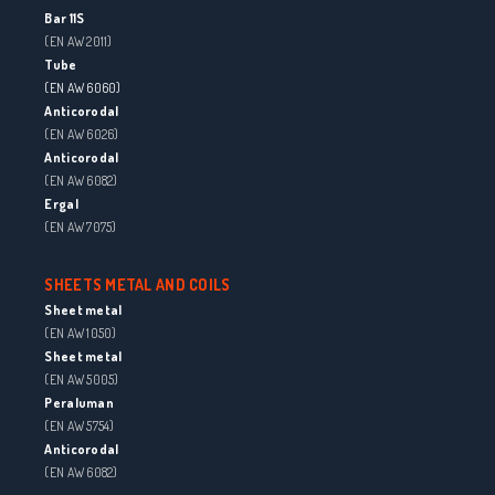
Bar 11S
(EN AW 2011)
Tube
(EN AW 6060)
Anticorodal
(EN AW 6026)
Anticorodal
(EN AW 6082)
Ergal
(EN AW 7075)
SHEETS METAL AND COILS
Sheet metal
(EN AW 1050)
Sheet metal
(EN AW 5005)
Peraluman
(EN AW 5754)
Anticorodal
(EN AW 6082)