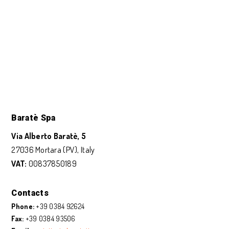
Baratè Spa
Via Alberto Baratè, 5
27036 Mortara (PV), Italy
VAT:
00837850189
Contacts
Phone:
+39 0384 92624
Fax:
+39 0384 93506