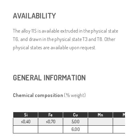
AVAILABILITY
The alloy 11S is available extruded in the physical state
T6, and drawn in the physical state T3 and T8. Other
physical states are available upon request.
GENERAL INFORMATION
Chemical composition
(% weight)
Si
Fe
Cu
Mn
Mg
≤0,40
≤0,70
5,00
6,00