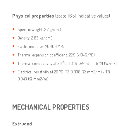
Physical properties
(state T651, indicative values)
Specific weight: 2.7 g/dm3
Density: 2.83 kg/dm3
Elastic modulus: 70000 MPa
Thermal expansion coefficient: 22.9 (x10-6/°C)
Thermal conductivity at 20 °C: T3 151 (W/m) - T8 171 (W/mk)
Electrical resistivity at 20 °C: T3 0.038 (Ω mm2/m) - T8
0.043 (Ω mm2/m)
MECHANICAL PROPERTIES
Extruded