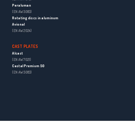
Peraluman
(EN AW 5083)
Rotating discs in aluminum
Avional
(EN AW 2024)
CAST PLATES
Alcast
(EN AW 7021)
Castal Premium 50
(EN AW 5083)