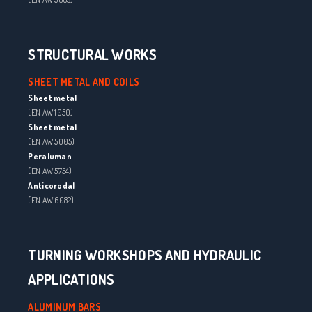
STRUCTURAL WORKS
SHEET METAL AND COILS
Sheet metal
(EN AW 1050)
Sheet metal
(EN AW 5005)
Peraluman
(EN AW 5754)
Anticorodal
(EN AW 6082)
TURNING WORKSHOPS AND HYDRAULIC
APPLICATIONS
ALUMINUM BARS