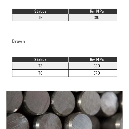
Status
Rm MPa
T6
310
Drawn
Status
Rm MPa
T3
320
T8
370